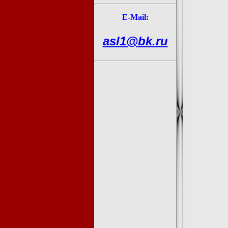
Е-Mail:
asl1@bk.ru