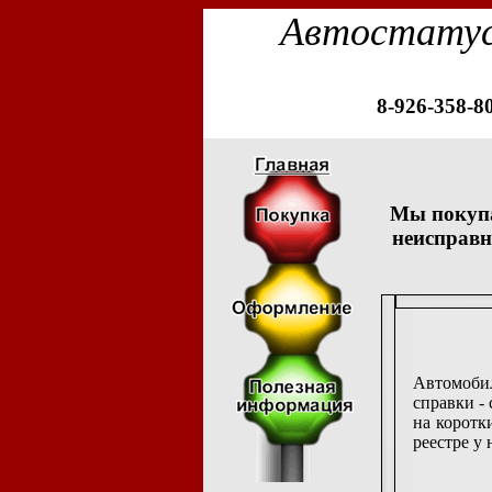
Автостату
8-926-358-8
Мы покуп
неисправн
Автомобил
справки -
на коротк
реестре у