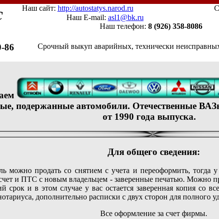
Наш сайт:
http://autostatys.narod.ru
С
с
Наш E-mail:
asl1@bk.ru
Наш телефон:
8 (926) 358-8086
0-86
Срочный выкуп аварийных, технически неисправны
аем
ые, подержанные автомобили. Отечественные ВАЗ
от 1990 года выпуска.
Для общего сведения:
ь можно продать со снятием с учета и переоформить, тогда у 
 счет и ПТС с новым владельцем - заверенные печатью. Можно п
ий срок и в этом случае у вас остается заверенная копия со в
 нотариуса, дополнительно расписки с двух сторон для полного у
Все оформление за счет фирмы.